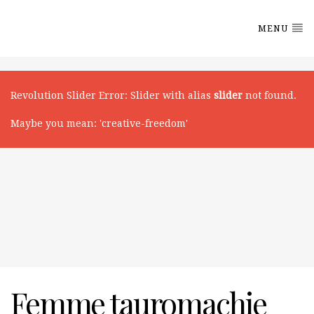
MENU
Revolution Slider Error: Slider with alias
slider
not found.
Maybe you mean: 'creative-freedom'
Femme tauromachie